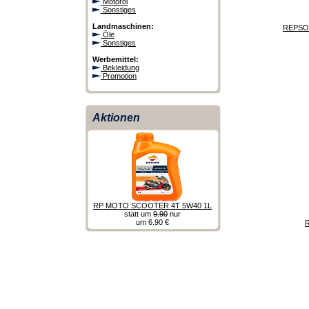
Motoröl
Sonstiges
Landmaschinen:
REPSOL
Öle
Sonstiges
Werbemittel:
Bekleidung
Promotion
Aktionen
RP MOTO SCOOTER 4T 5W40 1L
statt um
9.90
nur
um 6.90 €
R