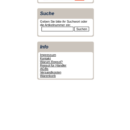
Suche
Geben Sie bitte ihr Suchwort oder
die Artikelnummer ein:
Info
Impressum
Kontakt
Warum Repsol?
Repsol für Händler
AGBs
Versandkosten
Warenkorb