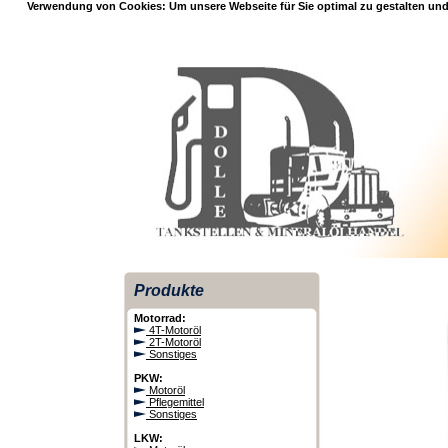
Verwendung von Cookies: Um unsere Webseite für Sie optimal zu gestalten und
Produkte
Motorrad:
4T-Motoröl
2T-Motoröl
Sonstiges
PKW:
Motoröl
Pflegemittel
Sonstiges
LKW: