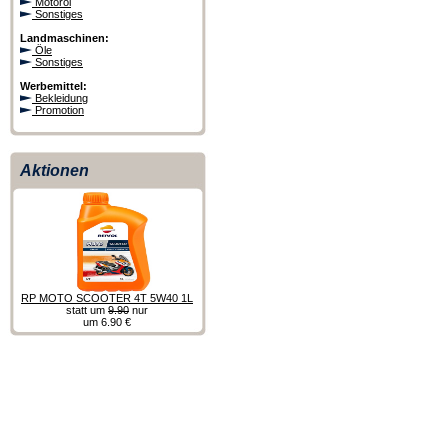
Motoröl
Sonstiges
Landmaschinen:
Öle
Sonstiges
Werbemittel:
Bekleidung
Promotion
Aktionen
RP MOTO SCOOTER 4T 5W40 1L
statt um
9.90
nur
um 6.90 €