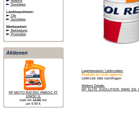
Motoröl
Sonstiges
Landmaschinen:
Öle
Sonstiges
Werbemittel:
Bekleidung
Promotion
Aktionen
Lagerbestand / Lieferzeiten:
Produkt ist nicht lagernd
Lieferzeit: bitte nachfragen
Weitere Details:
RP_ELITE_EVOLUTION_5W40_EN_tc
RP MOTO RACING HMEOC 4T
10W30 1L
statt um
13.80
nur
um 9.90 €